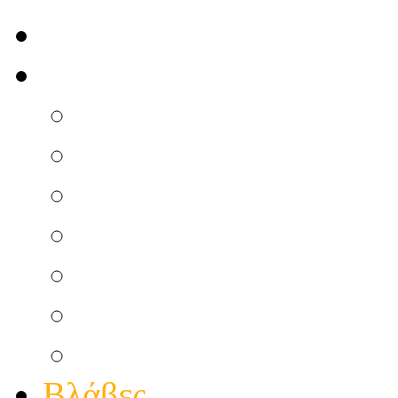
Αρχική σελίδα
Εμπόριο
Τηλεφωνικές Συσκευέ
Τηλεφωνικά Εξαρτήμ
Σόμπες Και Αερόθερμ
λάμπες led
Πορτατίφ Παιδικά
Πορτατίφ Γραφείου
Χριστουγεννιάτικα Εί
Βλάβες