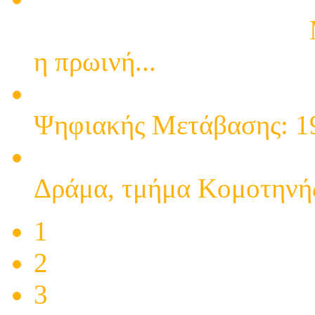
εγκατάστασης κεραιών
Μ
η πρωινή...
7η Περίοδος Ψηφιακής Μ
Ψηφιακής Μετάβασης: 19
6η Περίοδος Ψηφιακής Μ
Δράμα, τμήμα Κομοτηνής
1
2
3