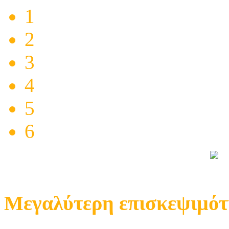
1
2
3
4
5
6
Mεγαλύτερη επισκεψιμό