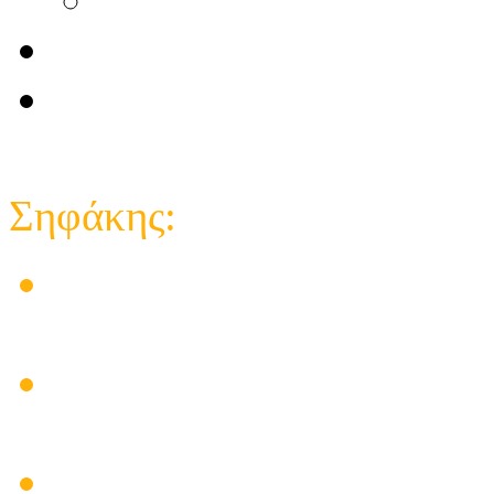
Επικοινωνία
e-shop κατάστημα
Close
Σηφάκης:
Στις εγκαταστάσεις των 
δημιούργησε προβλήματα
Ηλεκτρικός πίνακας για
υπάρχει λύση
Πρόβλημα Ηλιακού Θερμο