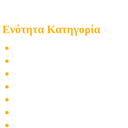
Ενότητα Κατηγορία
Επιχείρηση
Μαγαζί
Προϊόντα
Επισκευές
Τοποθετήσεις
Βλάβες
Ηλεκτρολόγος