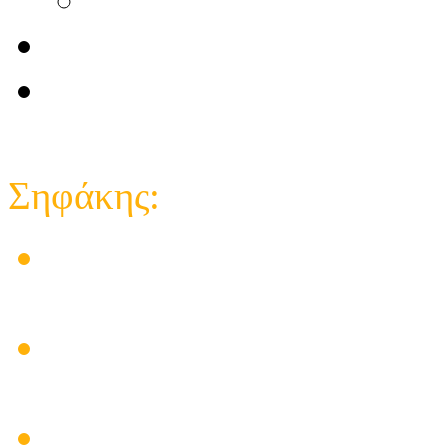
Επικοινωνία
e-shop κατάστημα
Close
Σηφάκης:
Στις εγκαταστάσεις των 
δημιούργησε προβλήματα
Ηλεκτρικός πίνακας για
υπάρχει λύση
Πρόβλημα Ηλιακού Θερμο