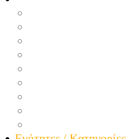
Επισκευή Μικροσυσκ
Ηλεκτρικού Πίνακα
Ηλεκτρικής κουζίνας
Κεντρικής Κεραίας
Θερμοσιφώνου Ηλεκτ
Ατομικής Κεραίας
Θερμοσιφώνου Ηλιακ
Φώτα πολυκατοικίας
Τηλεφωνικής Γραμμής
Ενότητες / Κατηγορίες