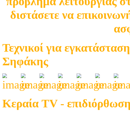
πρόβλημα λειτουργίας σ
διστάσετε να επικοινωνή
ασφ
Τεχνικοί για εγκατάσταση
Σηφάκης
Κεραία TV - επιδιόρθωση
Μελέτη και εγκατάσταση ατομικής και κεντρικής 
TV µετά την μετάβαση (ψηφιακά)