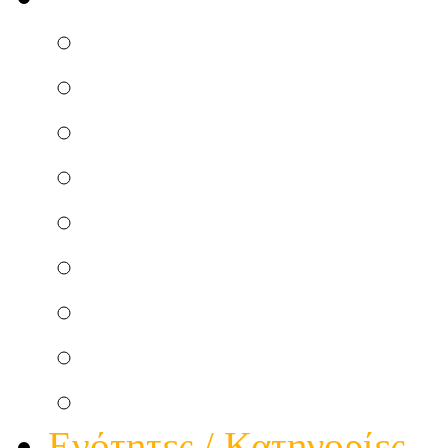
Επισκευή Μικροσυσκ
Ηλεκτρικού Πίνακα
Ηλεκτρικής κουζίνας
Κεντρικής Κεραίας
Θερμοσιφώνου Ηλεκτ
Ατομικής Κεραίας
Θερμοσιφώνου Ηλιακ
Φώτα πολυκατοικίας
Τηλεφωνικής Γραμμής
Ενότητες / Κατηγορίες