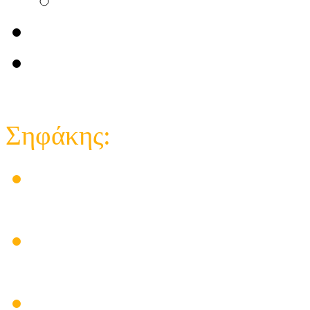
Επικοινωνία
e-shop κατάστημα
Close
Σηφάκης:
Στις εγκαταστάσεις των 
δημιούργησε προβλήματα
Ηλεκτρικός πίνακας για
υπάρχει λύση
Πρόβλημα Ηλιακού Θερμο