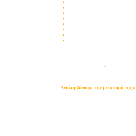
Τεχνικοί Θερμοσιφώνων για Αθήν
Χάλασαν τα κοινόχρηστα Φώτα της
Επισκευή Θερμοσιφώνων Αθήνα Γ
πρόβλημα με ψηφιακό αποκωδικοπο
πρόβλημα με το ψηφιακό σήμα της
Προβληματική λήψη καναλιών τηλε
Πρόβλημα με κεραία ατομική !!!
Πρόβλημα με κεντρική κεραία !!!
Μεταφορά θέση κεραίας
Δορυφορική Τηλεόραση
-
Nova Εγκατασ
Αναλαμβάνουμε την μεταφορά της κ