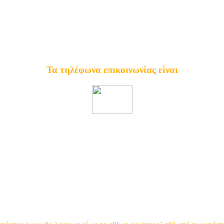
Κατάστημα Ωρωπού 70 - Γαλάτσι - Αθήνα
ΣΗΦΑΚΗΣ
E-SHOP
Τα τηλέφωνα επικοινωνίας είναι
2102132738
2102913454
Κινη. 6932607353