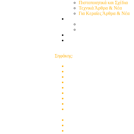
Πιστοποιητικά και Σχέδια
Τεχνικά Άρθρα & Νέα
Για Κεραίες Άρθρα & Νέα
Η παρουσία μας
Προφίλ - Επιχείρηση
Εικόνες - Καταστήματος
Επικοινωνία
e-shop κατάστημα
Close
Σηφάκης:
Στις εγκαταστάσεις των κεραιών ε
Ηλεκτρικός πίνακας για κάθε ηλε
Πρόβλημα Ηλιακού Θερμοσίφωνα δ
Κεραία σε χαλαζοπτώσεις και θυε
Ηλεκτρολόγος για επισκευή γραμ
Σπίτι διακοπή ρεύματος στο γαλα
ΟΙ βλάβες ΟΤΕ έχουν εκτοξευθεί 
Βλάβη ηλεκτρικού πίνακα, δεν έχ
Πρόβλημα με τα ψηφιακά κανάλια τ
servis Σηφάκης
Επισκευή Μικροσυσκευών Ηλεκτρικ
Τεχνικός θερμοσιφώνων για βλάβες
θερμοσίφωνας δεν ζεσταίνει το νε