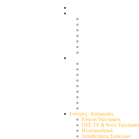
Αρχική σελίδα
Εμπόριο
Τηλεφωνικές Συσκευές
Τηλεφωνικά Εξαρτήματα
Σόμπες Και Αερόθερμα
λάμπες led
Πορτατίφ Παιδικά
Πορτατίφ Γραφείου
Χριστουγεννιάτικα Είδη
Βλάβες
Επισκευή Μικροσυσκευών
Ηλεκτρικού Πίνακα
Ηλεκτρικής κουζίνας
Κεντρικής Κεραίας
Θερμοσιφώνου Ηλεκτρικού
Ατομικής Κεραίας
Θερμοσιφώνου Ηλιακού
Φώτα πολυκατοικίας
Τηλεφωνικής Γραμμής
Ενότητες / Κατηγορίες
Επίγεια Τηλεόραση
ΟΤΕ TV & Nova Τηλεόρασ
Ηλεκτρολόγικά
Τοποθετήσεις Συσκευών