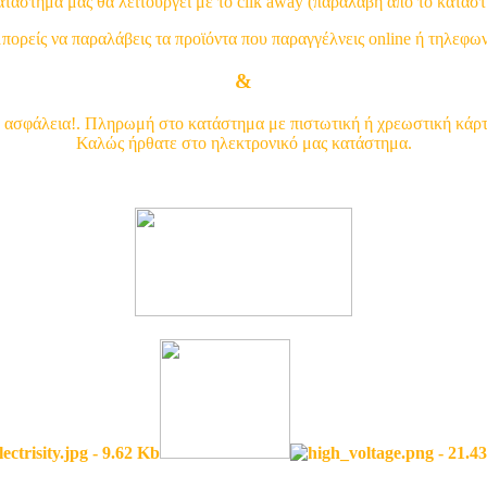
ατάστημα μας θα λειτουργεί με το clik away (παραλαβή από το κατάστ
ορείς να παραλάβεις τα προϊόντα που παραγγέλνεις online ή τηλεφω
210 29 13 454
&
210 21 32 738
 ασφάλεια!. Πληρωμή στο κατάστημα με πιστωτική ή χρεωστική κάρτα
Καλώς ήρθατε στο ηλεκτρονικό μας κατάστημα.
Δείτε τις κατηγορίες εδώ