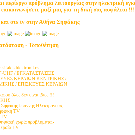
αι περίεργο πρόβλημα λειτουργίας στην ηλεκτρική εγ
επικοινωνήσετε μαζί μας για τη δική σας ασφάλεια !!!
 και οτε tv στην Αθήνα Σηφάκης
κατάσταση - Τοποθέτηση
και κεντρικής κεραίας TV µετά την
 sifakis hlektronikos
-UHF / ΕΓΚΑΤΑΣΤΑΣΕΙΣ
ΚΕΥΕΣ ΚΕΡΑΙΩΝ ΚΕΝΤΡΙΚΗΣ /
ΙΚΗΣ / ΕΠΙΣΚΕΥΕΣ ΚΕΡΑΙΩΝ
αφού όλες δεν είναι ίδιες !!!
ΦΑΚΗΣ
e Σηφάκης Ιωάννης Ηλεκτρονικός
ψηφιακή TV
ή TV
ψηφιακή χωρίς προβλήματα.-
Κεραία TV