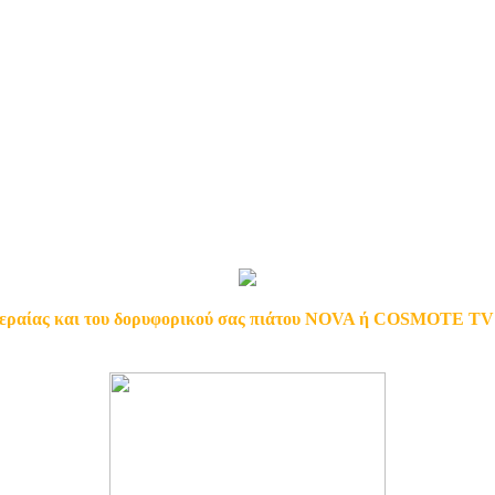
α Γαλάτσι Σηφάκης
 πολυκατοικίας & ανάβουν συνέχεια στους διαδρόμους
αλάτσι Σηφάκης
ιητή τεχνικοί Σηφάκης Γαλάτσι Αθήνα
 τηλεόρασής
όρασης με κολλήματα στα ψηφιακά !!!
 δορυφορικού πιάτου NOVA & COSMOTE 
τάσεις
εραίας και του δορυφορικού σας πιάτου NOVA ή COSMOTE TV σε