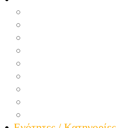
Επισκευή Μικροσυσκ
Ηλεκτρικού Πίνακα
Ηλεκτρικής κουζίνας
Κεντρικής Κεραίας
Θερμοσιφώνου Ηλεκτ
Ατομικής Κεραίας
Θερμοσιφώνου Ηλιακ
Φώτα πολυκατοικίας
Τηλεφωνικής Γραμμής
Ενότητες / Κατηγορίες