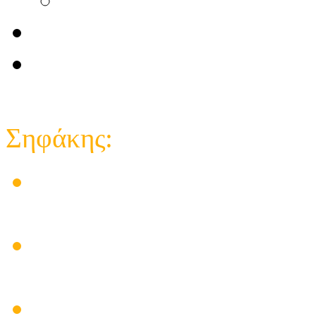
Επικοινωνία
e-shop κατάστημα
Close
Σηφάκης:
Στις εγκαταστάσεις των 
δημιούργησε προβλήματα
Ηλεκτρικός πίνακας για
υπάρχει λύση
Πρόβλημα Ηλιακού Θερμο